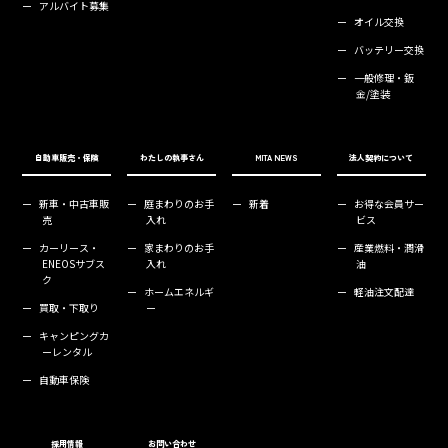
ー
アルバイト募集
ー
オイル交換
ー
バッテリー交換
ー
一般修理・鈑
金/塗装
自動車販売・保険
わたしの執事さん
MITA NEWS
法人契約について
ー
新車・中古車販
ー
庭まわりのお手
ー
新着
ー
お得な会員サー
売
入れ
ビス
ー
カーリース・
ー
家まわりのお手
ー
産業燃料・潤滑
ENEOSサブス
入れ
油
ク
ー
ホームエネルギ
ー
軽油注文配達
ー
買取・下取り
ー
ー
キャンピングカ
ーレンタル
ー
自動車保険
採用情報
お問い合わせ