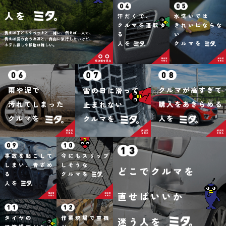
人を
汗だくで、
水洗いでは
クルマを運転す
きれいにならな
例えば子どもやペットと一緒に、例えば一人で、
る
い
例えば気の合う友達と、自由に旅行したいけど、
人を
クルマを
ホテル探しや移動は難しい。
雨や泥で
クルマが高すぎて
雪の日に滑って
汚れてしまった
購入をあきらめる
止まれない
クルマを
人を
クルマを
事故を起こして
今にもスリップ
しまい、青ざめ
しそうな
どこでクルマを
る
クルマを
人を
直せばいいか
タイヤの
作業現場で重機
迷う人を