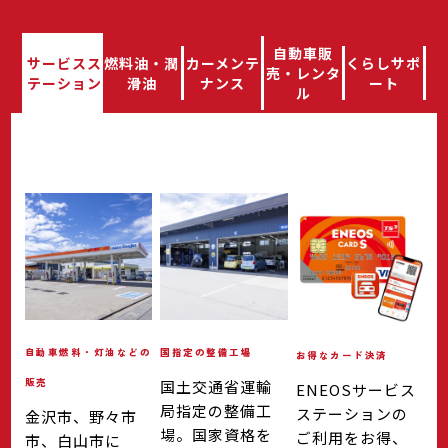
自動車販
サービスス
燃料油・潤
カーメンテ
くらしサポ
売・レンタ
テーション
滑油
ナンス
ート
ル
自動車燃料・灯油などの
国指定の整備工場
お得なカード決済
販売
国土交通省運輸
ENEOSサービス
局指定の整備工
ステーションの
金沢市、野々市
場。国家資格を
ご利用をお得、
市、白山市に