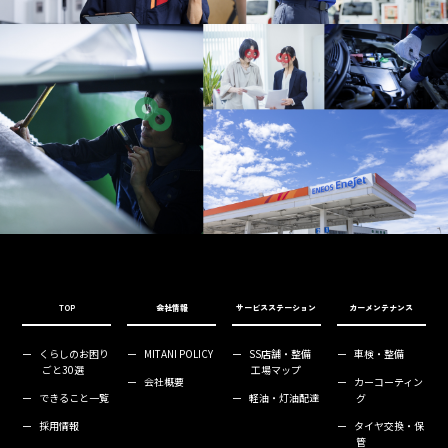
TOP
会社情報
サービスステーション
カーメンテナンス
ー
くらしのお困り
ー
MITANI POLICY
ー
SS店舗・整備
ー
車検・整備
ごと30選
工場マップ
ー
会社概要
ー
カーコーティン
ー
できること一覧
ー
軽油・灯油配達
グ
ー
採用情報
ー
タイヤ交換・保
管