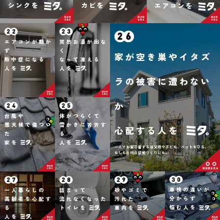
シンクを
カビを
エアコンを
エアコンが動か
突然お湯が出な
ず
く
家が空き巣やイタズ
熱中症になる
なって凍える
人を
人を
ラの被害に遭わない
か
台風や
体がつらくて
悪天候で傷つい
雪かきに苦労す
心配する人を
た
る
家を
人を
一人でお留守番する祖父母や子ども、ペットを守る、
もしもの時の証拠づくりにも。
車検の違いが
一人暮らしの
詰まって
砂やゴミで
分からず
高齢者を心配す
流れなくなった
汚れた
悩む人を
る
トイレを
車内を
人を