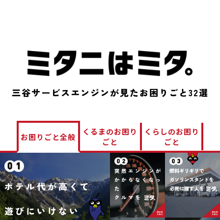
三谷サービスエンジンが見たお困りごと32選
くるまの
お困り
くらしの
お困り
お困りごと
全般
ごと
ごと
突然エンジンが
燃料ギリギリで
かからなくなっ
ガソリンスタンドを
ホテル代が高くて
た
必死に探す人を
クルマを
遊びにいけない