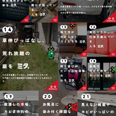
保管場所がない
が
家を
動かず困ってい
大事な愛車についた傷・ヘコミ。小さなすり傷も事故等
る
による
大きな傷も一括お引き受け。
人を
捨て方が
重たそうに
わからない
灯油を運んでい
草伸びっぱなし、
ゴミたちを
る
人を
荒れ放題の
庭を
持ち運びが
雨風で
たいへんな荷物
汚れた窓や
そのまま放置していると、花粉症やアレルギーを
の
サッシを
引き起こしたり害虫発生の原因になることもあるんで
山を
す。
放置した水垢、
お風呂に
見えない細菌や
カビまみれの
染み付く頑固な
カビがいっぱいの