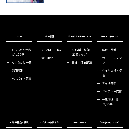
TOP
会社情報
サービスステーション
カーメンテナンス
ー
くらしのお困り
ー
MITANI POLICY
ー
SS店舗・整備
ー
車検・整備
ごと30選
工場マップ
ー
会社概要
ー
カーコーティン
ー
できること一覧
ー
軽油・灯油配達
グ
ー
採用情報
ー
タイヤ交換・保
管
ー
アルバイト募集
ー
オイル交換
ー
バッテリー交換
ー
一般修理・鈑
金/塗装
自動車販売・保険
わたしの執事さん
MITA NEWS
法人契約について