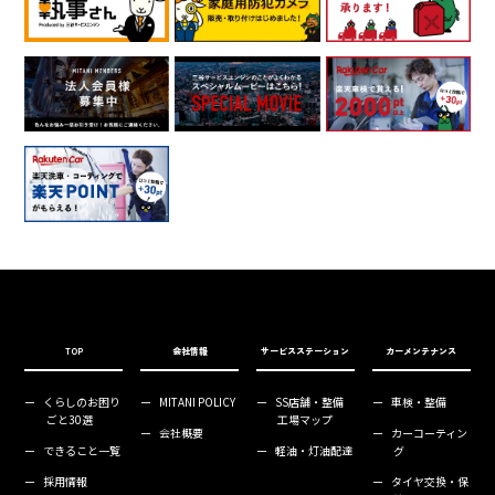
TOP
会社情報
サービスステーション
カーメンテナンス
ー
くらしのお困り
ー
MITANI POLICY
ー
SS店舗・整備
ー
車検・整備
ごと30選
工場マップ
ー
会社概要
ー
カーコーティン
ー
できること一覧
ー
軽油・灯油配達
グ
ー
採用情報
ー
タイヤ交換・保