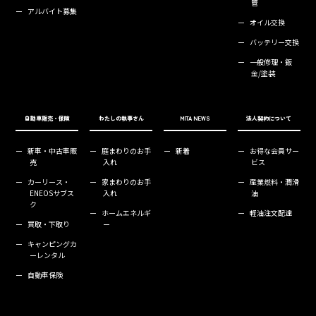
管
ー
アルバイト募集
ー
オイル交換
ー
バッテリー交換
ー
一般修理・鈑
金/塗装
自動車販売・保険
わたしの執事さん
MITA NEWS
法人契約について
ー
新車・中古車販
ー
庭まわりのお手
ー
新着
ー
お得な会員サー
売
入れ
ビス
ー
カーリース・
ー
家まわりのお手
ー
産業燃料・潤滑
ENEOSサブス
入れ
油
ク
ー
ホームエネルギ
ー
軽油注文配達
ー
買取・下取り
ー
ー
キャンピングカ
ーレンタル
ー
自動車保険