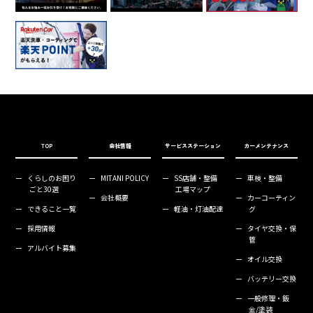
TOP
会社情報
サービスステーション
カーメンテナンス
ー
くらしのお困り
ー
MITANI POLICY
ー
SS店舗・整備
ー
車検・整備
ごと30選
工場マップ
ー
会社概要
ー
カーコーティン
ー
できること一覧
ー
軽油・灯油配達
グ
ー
採用情報
ー
タイヤ交換・保
管
ー
アルバイト募集
ー
オイル交換
ー
バッテリー交換
ー
一般修理・鈑
金/塗装