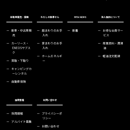
自動車販売・保険
わたしの執事さん
MITA NEWS
法人契約について
ー
新車・中古車販
ー
庭まわりのお手
ー
新着
ー
お得な会員サー
売
入れ
ビス
ー
カーリース・
ー
家まわりのお手
ー
産業燃料・潤滑
ENEOSサブス
入れ
油
ク
ー
ホームエネルギ
ー
軽油注文配達
ー
買取・下取り
ー
ー
キャンピングカ
ーレンタル
ー
自動車保険
採用情報
お問い合わせ
ー
採用情報
ー
プライバシーポ
リシー
ー
アルバイト募集
ー
お問い合わせ