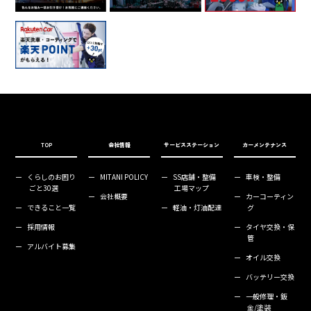
TOP
会社情報
サービスステーション
カーメンテナンス
ー
くらしのお困り
ー
MITANI POLICY
ー
SS店舗・整備
ー
車検・整備
ごと30選
工場マップ
ー
会社概要
ー
カーコーティン
ー
できること一覧
ー
軽油・灯油配達
グ
ー
採用情報
ー
タイヤ交換・保
管
ー
アルバイト募集
ー
オイル交換
ー
バッテリー交換
ー
一般修理・鈑
金/塗装