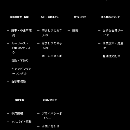
自動車販売・保険
わたしの執事さん
MITA NEWS
法人契約について
ー
新車・中古車販
ー
庭まわりのお手
ー
新着
ー
お得な会員サー
売
入れ
ビス
ー
カーリース・
ー
家まわりのお手
ー
産業燃料・潤滑
ENEOSサブス
入れ
油
ク
ー
ホームエネルギ
ー
軽油注文配達
ー
買取・下取り
ー
ー
キャンピングカ
ーレンタル
ー
自動車保険
採用情報
お問い合わせ
ー
採用情報
ー
プライバシーポ
リシー
ー
アルバイト募集
ー
お問い合わせ