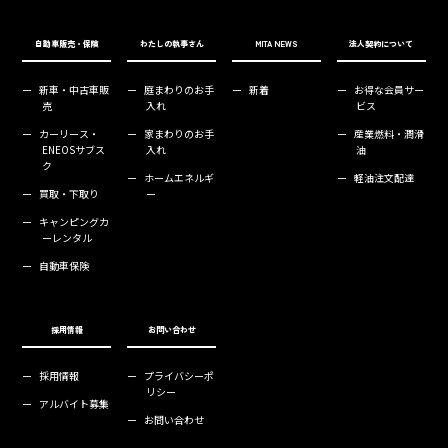
自動車販売・保険
わたしの執事さん
MITA NEWS
法人契約について
ー
新車・中古車販
ー
庭まわりのお手
ー
新着
ー
お得な会員サー
売
入れ
ビス
ー
カーリース・
ー
家まわりのお手
ー
産業燃料・潤滑
ENEOSサブス
入れ
油
ク
ー
ホームエネルギ
ー
軽油注文配達
ー
買取・下取り
ー
ー
キャンピングカ
ーレンタル
ー
自動車保険
採用情報
お問い合わせ
ー
採用情報
ー
プライバシーポ
リシー
ー
アルバイト募集
ー
お問い合わせ