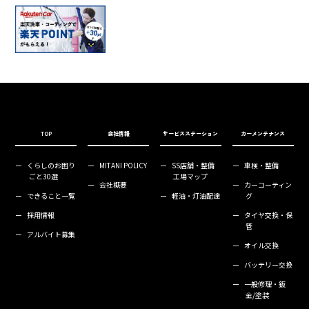
TOP
会社情報
サービスステーション
カーメンテナンス
ー
くらしのお困り
ー
MITANI POLICY
ー
SS店舗・整備
ー
車検・整備
ごと30選
工場マップ
ー
会社概要
ー
カーコーティン
ー
できること一覧
ー
軽油・灯油配達
グ
ー
採用情報
ー
タイヤ交換・保
管
ー
アルバイト募集
ー
オイル交換
ー
バッテリー交換
ー
一般修理・鈑
金/塗装