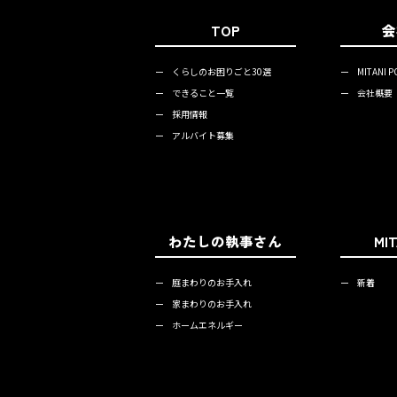
TOP
会
ー
くらしのお困りごと30選
ー
MITANI P
ー
できること一覧
ー
会社概要
ー
採用情報
ー
アルバイト募集
わたしの執事さん
MI
ー
庭まわりのお手入れ
ー
新着
ー
家まわりのお手入れ
ー
ホームエネルギー