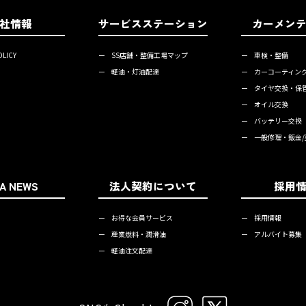
社情報
サービスステーション
カーメン
OLICY
ー
SS店舗・整備工場マップ
ー
車検・整備
ー
軽油・灯油配達
ー
カーコーティン
ー
タイヤ交換・保
ー
オイル交換
ー
バッテリー交換
ー
一般修理・鈑金/
TA NEWS
法人契約について
採用
ー
お得な会員サービス
ー
採用情報
ー
産業燃料・潤滑油
ー
アルバイト募集
ー
軽油注文配達