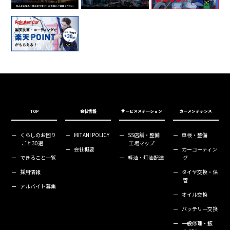
TOP
会社情報
サービスステーション
カーメンテナンス
ー
くらしのお困り
ー
MITANI POLICY
ー
SS店舗・整備
ー
車検・整備
ごと30選
工場マップ
ー
会社概要
ー
カーコーティン
ー
できること一覧
ー
軽油・灯油配達
グ
ー
採用情報
ー
タイヤ交換・保
管
ー
アルバイト募集
ー
オイル交換
ー
バッテリー交換
ー
一般修理・鈑