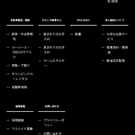
金/塗装
自動車販売・保険
わたしの執事さん
MITA NEWS
法人契約について
ー
新車・中古車販
ー
庭まわりのお手
ー
新着
ー
お得な会員サー
売
入れ
ビス
ー
カーリース・
ー
家まわりのお手
ー
産業燃料・潤滑
ENEOSサブス
入れ
油
ク
ー
ホームエネルギ
ー
軽油注文配達
ー
買取・下取り
ー
ー
キャンピングカ
ーレンタル
ー
自動車保険
採用情報
お問い合わせ
ー
採用情報
ー
プライバシーポ
リシー
ー
アルバイト募集
ー
お問い合わせ